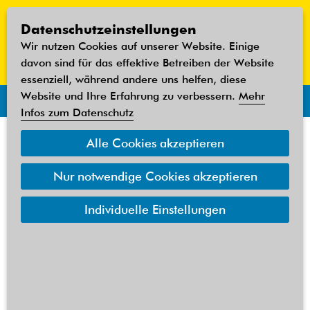
Datenschutzeinstellungen
Wir nutzen Cookies auf unserer Website. Einige
DE
0,00
€
davon sind für das effektive Betreiben der Website
essenziell, während andere uns helfen, diese
Website und Ihre Erfahrung zu verbessern.
Mehr
Preisanfrage
Infos zum Datenschutz
Alle Cookies akzeptieren
BINDEGURT
Nur notwendige Cookies akzeptieren
Individuelle Einstellungen